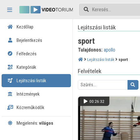
Fejléc kihagyása
Menü kihagyása
Tartalom kihagyása
Lejátszási listák
Kezdőlap
sport
Bejelentkezés
Tulajdonos:
apollo
Felfedezés
Lejátszási listák
sport
Kategóriák
Felvételek
Lejátszási listák
Intézmények
00:26:32
Közreműködők
Megjelenés:
világos