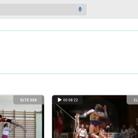
ELTE SEK
00:08:22
EL
KÖNYVTÁRA
KÖ