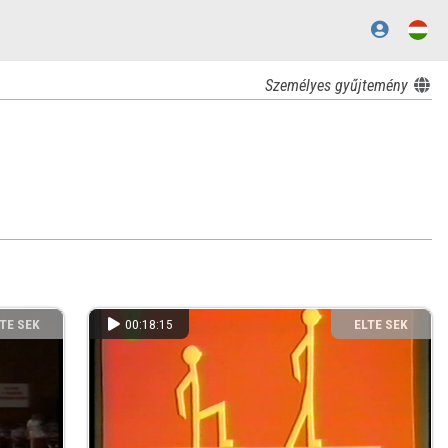
Személyes gyűjtemény
TE SEK
00:18:15
ELTE SEK
NYVTÁRA
KÖNYVTÁRA