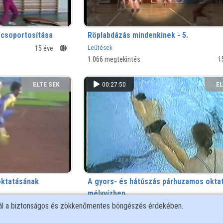
csoportosítása
Röplabdázás mindenkinek - 5.
Leütések
15 éve
1 066 megtekintés
1
ELTE SEK
00:27:50
EL
KÖNYVTÁRA
KÖ
oktatásának
A gyors- és hátúszás párhuzamos okta
mélyvízben
nál a biztonságos és zökkenőmentes böngészés érdekében.
15 éve
5 664 megtekintés
1