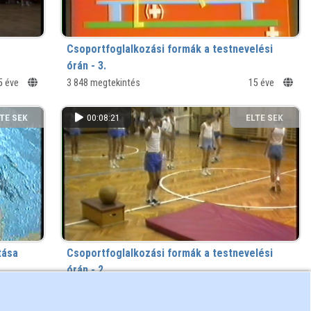
Csoportfoglalkozási formák a testnevelési
órán - 3.
5 éve
Gyakorlóállomások
3 848 megtekintés
15 éve
TE SEK
00:08:21
ELTE SEK
NYVTÁRA
KÖNYVTÁRA
tása
Csoportfoglalkozási formák a testnevelési
órán - 2.
Köredzés
4 261 megtekintés
15 éve
5 éve