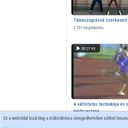
Támaszugrások szerkezeti 
2 731 megtekintés
00:27:43
A váltófutás technikája és 
módszertana
Ez a weboldal kizárólag a működéshez elengedhetetlen sütiket hasz
6 240 megtekintés