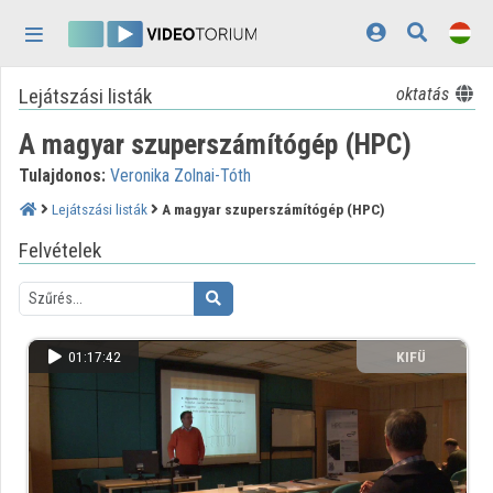
Fejléc kihagyása
Menü kihagyása
Tartalom kihagyása
Lejátszási listák
oktatás
Kezdőlap
A magyar szuperszámítógép (HPC)
Bejelentkezés
Tulajdonos:
Veronika Zolnai-Tóth
Felfedezés
Lejátszási listák
A magyar szuperszámítógép (HPC)
Kategóriák
Felvételek
Lejátszási listák
Intézmények
01:17:42
KIFÜ
Közreműködők
Megjelenés:
világos