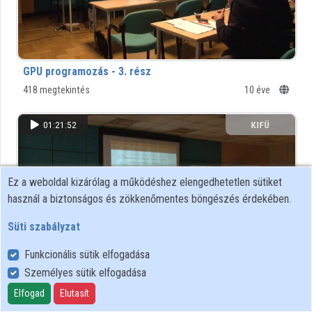
GPU programozás - 3. rész
418 megtekintés
10 éve
01:21:52
KIFÜ
Ez a weboldal kizárólag a működéshez elengedhetetlen sütiket
használ a biztonságos és zökkenőmentes böngészés érdekében.
Süti szabályzat
Funkcionális sütik elfogadása
Személyes sütik elfogadása
GPU programozás - 2. rész
Elfogad
Elutasít
685 megtekintés
10 éve