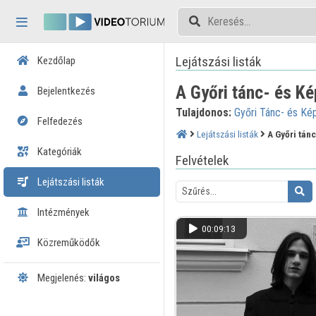
Fejléc kihagyása
Menü kihagyása
Tartalom kihagyása
Lejátszási listák
Kezdőlap
A Győri tánc- és Ké
Bejelentkezés
Tulajdonos:
Győri Tánc- és Ké
Felfedezés
Lejátszási listák
A Győri tán
Kategóriák
Felvételek
Lejátszási listák
Intézmények
00:09:13
Közreműködők
Megjelenés:
világos