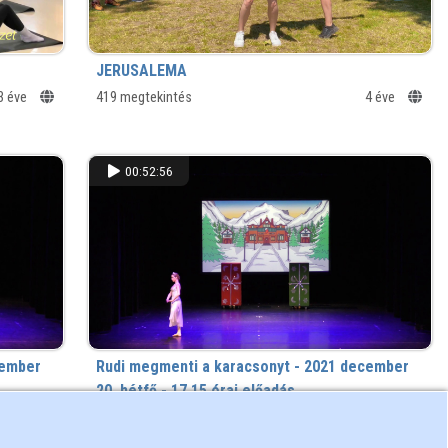
JERUSALEMA
3 éve
419 megtekintés
4 éve
00:52:56
cember
Rudi megmenti a karacsonyt - 2021 december
20. hétfő - 17.15 órai előadás
4 éve
170 megtekintés
4 éve