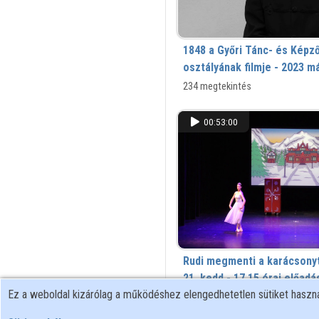
1848 a Győri Tánc- és Képzőművészeti iskola 9.
osztályának filmje - 2023 má
234 megtekintés
00:53:00
Rudi megmenti a karácsony
21. kedd - 17.15 órai előadá
Ez a weboldal kizárólag a működéshez elengedhetetlen sütiket hasz
444 megtekintés