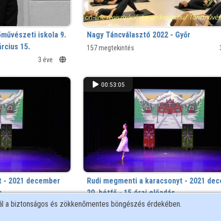
Nagy Táncválasztó 2022 - Győr
rcius 15.
157 megtekintés
3 éve
00:53:05
t - 2021 december
Rudi megmenti a karacsonyt - 2021 de
s
20. hétfő - 15 órai előadás
nál a biztonságos és zökkenőmentes böngészés érdekében.
4 éve
372 megtekintés