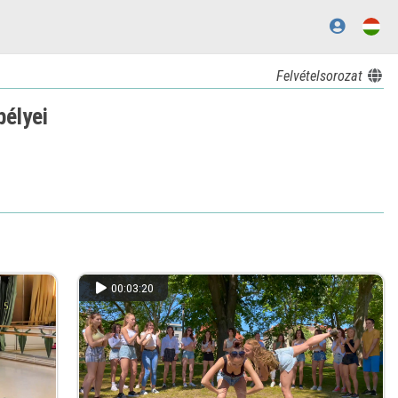
Felvételsorozat
pélyei
00:03:20