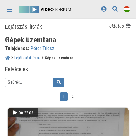
Fejléc kihagyása
Menü kihagyása
Tartalom kihagyása
Lejátszási listák
oktatás
Kezdőlap
Gépek üzemtana
Bejelentkezés
Tulajdonos:
Péter Triesz
Felfedezés
Lejátszási listák
Gépek üzemtana
Kategóriák
Felvételek
Lejátszási listák
Intézmények
1
2
Közreműködők
00:22:03
Megjelenés:
világos