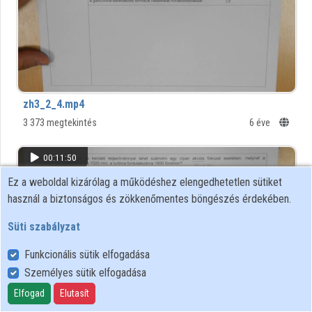
zh3_2_4.mp4
3 373 megtekintés
6 éve
00:11:50
Ez a weboldal kizárólag a működéshez elengedhetetlen sütiket
használ a biztonságos és zökkenőmentes böngészés érdekében.
Süti szabályzat
Funkcionális sütik elfogadása
Személyes sütik elfogadása
Elfogad
Elutasít