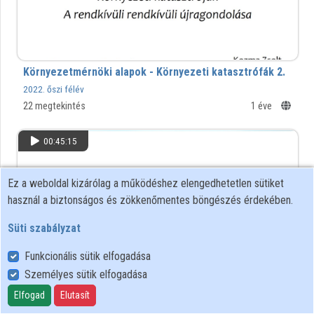
Környezetmérnöki alapok - Környezeti katasztrófák 2.
2022. őszi félév
22 megtekintés
1 éve
00:45:15
Ez a weboldal kizárólag a működéshez elengedhetetlen sütiket
használ a biztonságos és zökkenőmentes böngészés érdekében.
Süti szabályzat
Funkcionális sütik elfogadása
Személyes sütik elfogadása
Elfogad
Elutasít
Környezetmérnöki alapok - Környezeti katasztrófák 1.