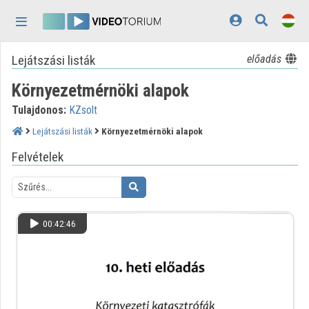
Fejléc kihagyása
Menü kihagyása
Tartalom kihagyása
Lejátszási listák
előadás
Kezdőlap
Környezetmérnöki alapok
Bejelentkezés
Tulajdonos:
KZsolt
Felfedezés
Lejátszási listák
Környezetmérnöki alapok
Kategóriák
Felvételek
Lejátszási listák
Intézmények
00:42:46
Közreműködők
Megjelenés:
világos