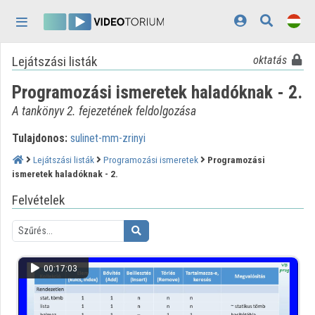
Fejléc kihagyása
Menü kihagyása
Tartalom kihagyása
Lejátszási listák
oktatás
Kezdőlap
Programozási ismeretek haladóknak - 2.
Bejelentkezés
A tankönyv 2. fejezetének feldolgozása
Felfedezés
Tulajdonos:
sulinet-mm-zrinyi
Kategóriák
Lejátszási listák
Programozási ismeretek
Programozási
ismeretek haladóknak - 2.
Lejátszási listák
Felvételek
Intézmények
Közreműködők
00:17:03
Megjelenés:
világos