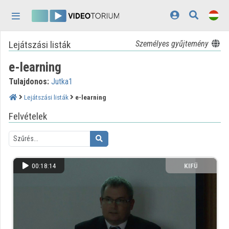
Fejléc kihagyása
Menü kihagyása
Tartalom kihagyása
Lejátszási listák
Személyes gyűjtemény
Kezdőlap
e-learning
Bejelentkezés
Tulajdonos:
Jutka1
Felfedezés
Lejátszási listák
e-learning
Kategóriák
Felvételek
Lejátszási listák
Intézmények
00:18:14
KIFÜ
Közreműködők
Megjelenés:
világos