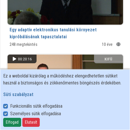
Egy adaptív elektronikus tanulási környezet
kipróbálásának tapasztalatai
248 megtekintés
10 éve
00:20:16
KIFÜ
Ez a weboldal kizárólag a működéshez elengedhetetlen sütiket
használ a biztonságos és zökkenőmentes böngészés érdekében.
Süti szabályzat
Funkcionális sütik elfogadása
Személyes sütik elfogadása
Elfogad
Elutasít
Képzési programok és új technológiák a