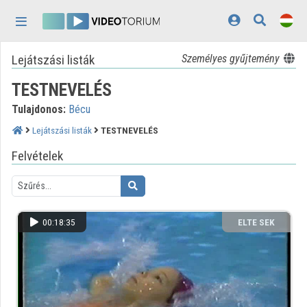
Fejléc kihagyása
Menü kihagyása
Tartalom kihagyása
Lejátszási listák
Személyes gyűjtemény
Kezdőlap
TESTNEVELÉS
Bejelentkezés
Tulajdonos:
Bécu
Felfedezés
Lejátszási listák
TESTNEVELÉS
Kategóriák
Felvételek
Lejátszási listák
Intézmények
00:18:35
ELTE SEK
Közreműködők
KÖNYVTÁRA
Megjelenés:
világos