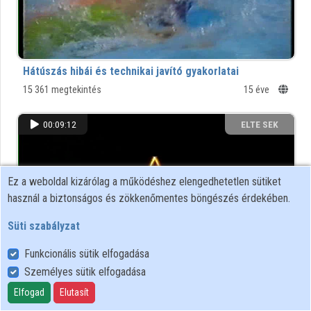
Hátúszás hibái és technikai javító gyakorlatai
15 361 megtekintés
15 éve
00:09:12
ELTE SEK
KÖNYVTÁRA
Ez a weboldal kizárólag a működéshez elengedhetetlen sütiket
használ a biztonságos és zökkenőmentes böngészés érdekében.
Süti szabályzat
Funkcionális sütik elfogadása
Személyes sütik elfogadása
A labdarúgás oktatása - 1.
Elfogad
Elutasít
A belső rúgás