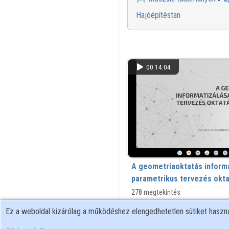
Hajóépítéstan
00:14:04
A geometriaoktatás informa
parametrikus tervezés okta
278 megtekintés
Ez a weboldal kizárólag a működéshez elengedhetetlen sütiket hasz
00:10:32