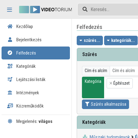
Fejléc kihagyása
Menü kihagyása
Tartalom kihagyása
Felfedezés
Kezdőlap
Bejelentkezés
szűrés...
kategóriák...
Felfedezés
Szűrés
Kategóriák
Cím és alcím
Lejátszási listák
Kategória
Építészet
×
Intézmények
Szűrés alkalmazása
Közreműködők
Megjelenés:
világos
Kategóriák
Műszaki tudományok
É