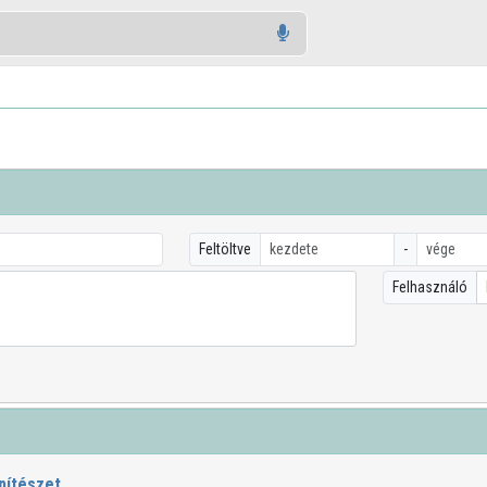
Feltöltve
-
Felhasználó
pítészet