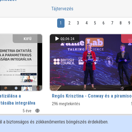
Tájtervezés
1
2
3
4
5
6
7
8
9
KIFÜ
00:06:24
tizálása a
Regős Krisztina - Conway és a piramiso
tásába integrálva
296 megtekintés
5 éve
nál a biztonságos és zökkenőmentes böngészés érdekében.
SZE
00:24:48