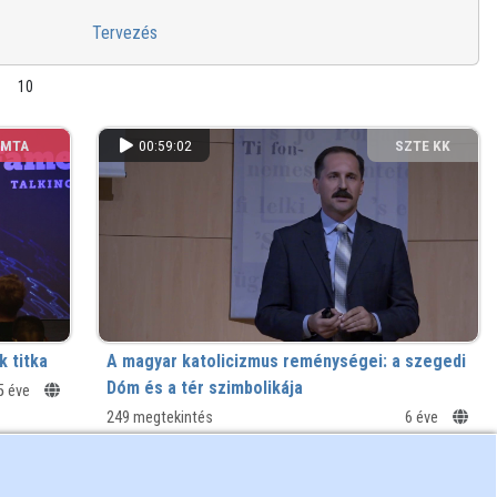
Tervezés
10
MTA
00:59:02
SZTE KK
k titka
A magyar katolicizmus reménységei: a szegedi
Dóm és a tér szimbolikája
5 éve
249 megtekintés
6 éve
SZE
00:16:55
SZE