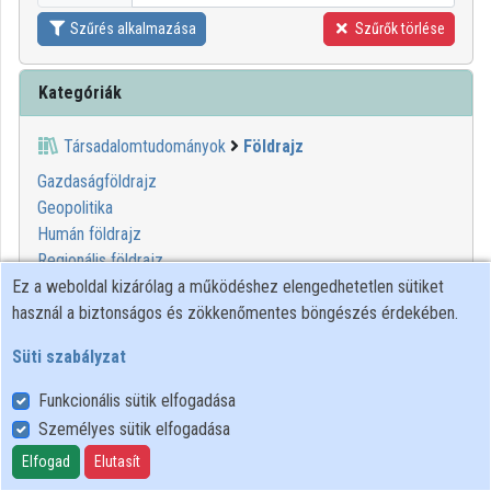
Szűrés alkalmazása
Szűrők törlése
Kategóriák
Társadalomtudományok
Földrajz
Gazdaságföldrajz
Geopolitika
Humán földrajz
Regionális földrajz
Társadalomföldrajz
Ez a weboldal kizárólag a működéshez elengedhetetlen sütiket
Térképészet
használ a biztonságos és zökkenőmentes böngészés érdekében.
Történelmi földrajz
Süti szabályzat
1
2
Funkcionális sütik elfogadása
Személyes sütik elfogadása
00:59:56
ELTE SEK
Elfogad
Elutasít
KÖNYVTÁRA