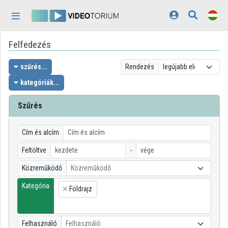
Fejléc kihagyása
Menü kihagyása
Tartalom kihagyása
Felfedezés
Kezdőlap
Bejelentkezés
szűrés...
Rendezés
kategóriák...
Felfedezés
Szűrés
Kategóriák
Lejátszási listák
Cím és alcím
Feltöltve
-
Intézmények
Közreműködő
Közreműködő
Közreműködők
Kategória
Földrajz
×
Megjelenés:
világos
Felhasználó
Felhasználó