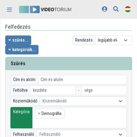
Fejléc kihagyása
Menü kihagyása
Tartalom kihagyása
Felfedezés
Kezdőlap
Bejelentkezés
szűrés...
Rendezés
kategóriák...
Felfedezés
Szűrés
Kategóriák
Lejátszási listák
Cím és alcím
Feltöltve
-
Intézmények
Közreműködő
Közreműködő
Közreműködők
Kategória
Demográfia
×
Megjelenés:
világos
Felhasználó
Felhasználó