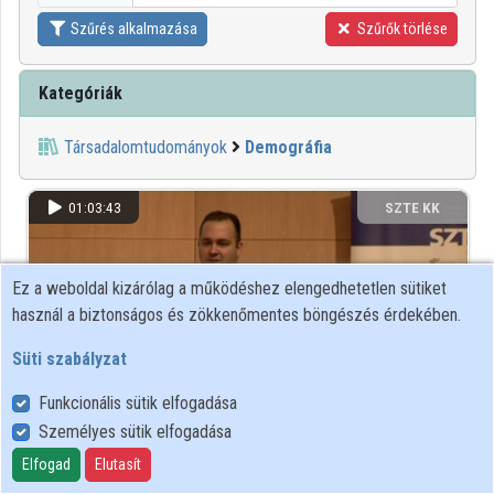
Szűrés alkalmazása
Szűrők törlése
Kategóriák
Társadalomtudományok
Demográfia
01:03:43
SZTE KK
Ez a weboldal kizárólag a működéshez elengedhetetlen sütiket
használ a biztonságos és zökkenőmentes böngészés érdekében.
Süti szabályzat
Funkcionális sütik elfogadása
Személyes sütik elfogadása
A határon túli magyarság demográfiai sajátosságai,
Elfogad
Elutasít
különös tekintettel a népszámlálási adatokra