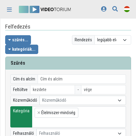
Fejléc kihagyása
Menü kihagyása
Tartalom kihagyása
Felfedezés
Kezdőlap
Bejelentkezés
szűrés...
Rendezés
kategóriák...
Felfedezés
Szűrés
Kategóriák
Lejátszási listák
Cím és alcím
Feltöltve
-
Intézmények
Közreműködő
Közreműködő
Közreműködők
Kategória
Élelmiszer-minőség
×
Megjelenés:
világos
Felhasználó
Felhasználó