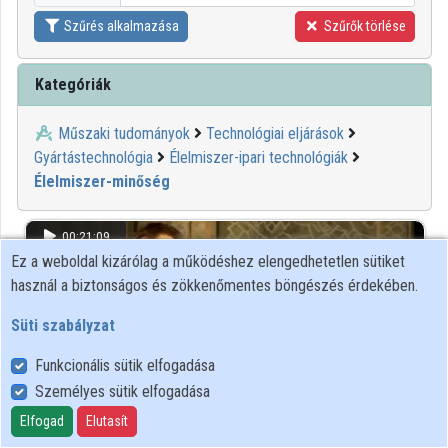
Szűrés alkalmazása
Szűrők törlése
Kategóriák
Műszaki tudományok
Technológiai eljárások
Gyártástechnológia
Élelmiszer-ipari technológiák
Élelmiszer-minőség
00:21:09
Ez a weboldal kizárólag a működéshez elengedhetetlen sütiket
használ a biztonságos és zökkenőmentes böngészés érdekében.
Süti szabályzat
Funkcionális sütik elfogadása
Személyes sütik elfogadása
Elfogad
Elutasít