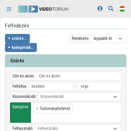
Fejléc kihagyása
Menü kihagyása
Tartalom kihagyása
Felfedezés
Kezdőlap
Bejelentkezés
szűrés...
Rendezés
kategóriák...
Felfedezés
Szűrés
Kategóriák
Lejátszási listák
Cím és alcím
Feltöltve
-
Intézmények
Közreműködő
Közreműködő
Közreműködők
Kategória
Tudománytörténet
×
Megjelenés:
világos
Felhasználó
Felhasználó