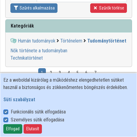
Szűrés alkalmazása
Szűrők törlése
Kategóriák
Humán tudományok
Történelem
Tudománytörténet
Nők története a tudományban
Technikatörténet
1
2
3
4
5
6
7
Ez a weboldal kizárólag a működéshez elengedhetetlen sütiket
használ a biztonságos és zökkenőmentes böngészés érdekében.
01:19:27
Süti szabályzat
Funkcionális sütik elfogadása
Személyes sütik elfogadása
Elfogad
Elutasít