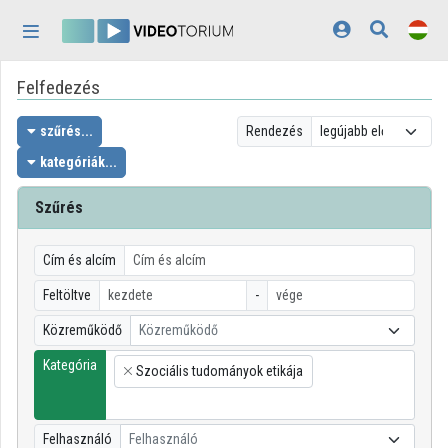
Fejléc kihagyása
Menü kihagyása
Tartalom kihagyása
Felfedezés
Kezdőlap
Bejelentkezés
szűrés...
Rendezés
kategóriák...
Felfedezés
Szűrés
Kategóriák
Lejátszási listák
Cím és alcím
Feltöltve
-
Intézmények
Közreműködő
Közreműködő
Közreműködők
Kategória
Szociális tudományok etikája
×
Megjelenés:
világos
Felhasználó
Felhasználó