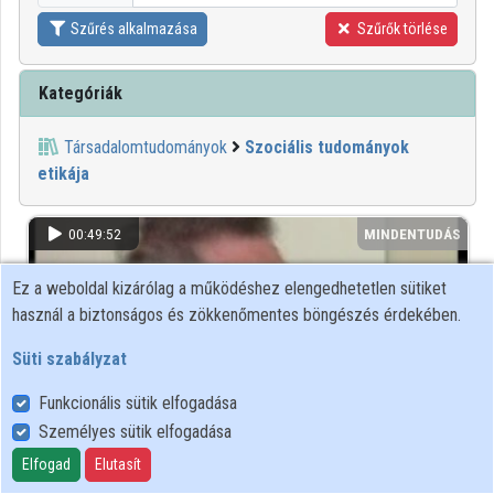
Szűrés alkalmazása
Szűrők törlése
Kategóriák
Társadalomtudományok
Szociális tudományok
etikája
00:49:52
MINDENTUDÁS
Ez a weboldal kizárólag a működéshez elengedhetetlen sütiket
használ a biztonságos és zökkenőmentes böngészés érdekében.
Süti szabályzat
Funkcionális sütik elfogadása
Személyes sütik elfogadása
Elfogad
Elutasít
Vallás - tudomány: hiszünk, tudunk