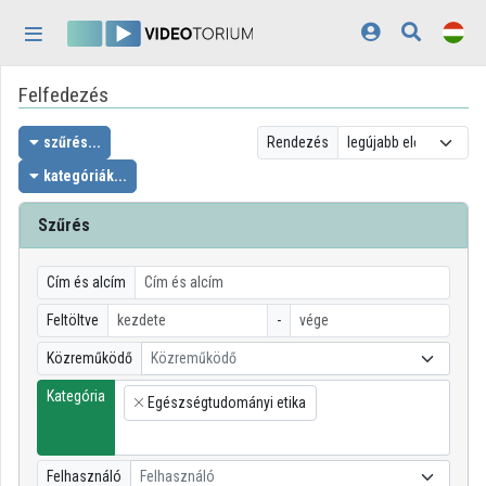
Fejléc kihagyása
Menü kihagyása
Tartalom kihagyása
Felfedezés
Kezdőlap
Bejelentkezés
szűrés...
Rendezés
kategóriák...
Felfedezés
Szűrés
Kategóriák
Lejátszási listák
Cím és alcím
Feltöltve
-
Intézmények
Közreműködő
Közreműködő
Közreműködők
Kategória
Egészségtudományi etika
×
Megjelenés:
világos
Felhasználó
Felhasználó