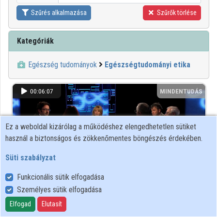
Szűrés alkalmazása
Szűrők törlése
Kategóriák
Egészség tudományok
Egészségtudományi etika
00:06:07
MINDENTUDÁS
Ez a weboldal kizárólag a működéshez elengedhetetlen sütiket
használ a biztonságos és zökkenőmentes böngészés érdekében.
Süti szabályzat
Funkcionális sütik elfogadása
Személyes sütik elfogadása
A genomika alkalmazása és kérdései - megoldás csak
Elfogad
Elutasít
együtt!