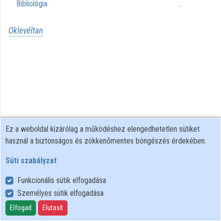
Bibliológia
...
Oklevéltan
Ez a weboldal kizárólag a működéshez elengedhetetlen sütiket
használ a biztonságos és zökkenőmentes böngészés érdekében.
Süti szabályzat
Funkcionális sütik elfogadása
Személyes sütik elfogadása
Felhasználói szabályzat
Adatkezelési tájékoztató
Elfogad
Elutasít
Süti szabályzat