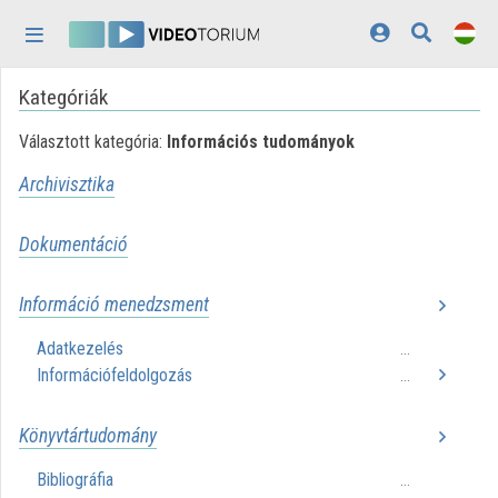
Fejléc kihagyása
Menü kihagyása
Tartalom kihagyása
Kategóriák
Kezdőlap
Választott kategória:
Információs tudományok
Bejelentkezés
Archivisztika
Felfedezés
Kategóriák
Dokumentáció
Lejátszási listák
Információ menedzsment
Intézmények
Adatkezelés
...
Információfeldolgozás
...
Közreműködők
Megjelenés:
világos
Könyvtártudomány
Bibliográfia
...