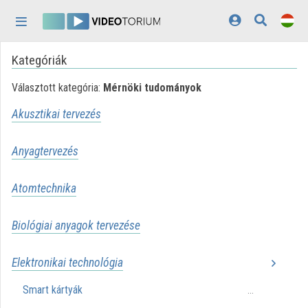
Fejléc kihagyása
Menü kihagyása
Tartalom kihagyása
Kategóriák
Kezdőlap
Választott kategória:
Mérnöki tudományok
Bejelentkezés
Akusztikai tervezés
Felfedezés
Kategóriák
Anyagtervezés
Lejátszási listák
Atomtechnika
Intézmények
Biológiai anyagok tervezése
Közreműködők
Elektronikai technológia
Megjelenés:
világos
Smart kártyák
...