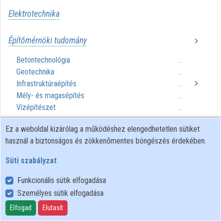
Elektrotechnika
Építőmérnöki tudomány
Betontechnológia
...
Geotechnika
...
Infrastruktúraépítés
...
Mély- és magasépítés
...
Vízépítészet
...
Ez a weboldal kizárólag a működéshez elengedhetetlen sütiket
Finommechanika
használ a biztonságos és zökkenőmentes böngészés érdekében.
Süti szabályzat
Földmérés
Funkcionális sütik elfogadása
Folyamatirányítás
Személyes sütik elfogadása
Biológiai folyamattervezés
...
Elfogad
Elutasít
Vezérlés
...