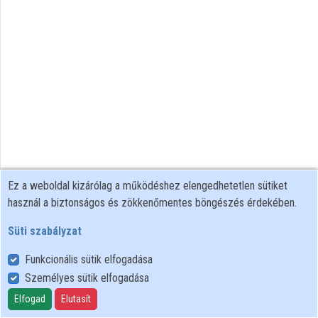
Ez a weboldal kizárólag a működéshez elengedhetetlen sütiket
használ a biztonságos és zökkenőmentes böngészés érdekében.
Süti szabályzat
Funkcionális sütik elfogadása
Személyes sütik elfogadása
Felhasználói szabályzat
Adatkezelési tájékoztató
Elfogad
Elutasít
Süti szabályzat