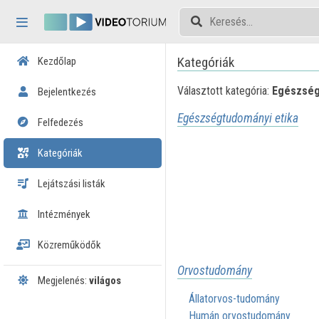
Fejléc kihagyása
Menü kihagyása
Tartalom kihagyása
Kategóriák
Kezdőlap
Választott kategória:
Egészség
Bejelentkezés
Egészségtudományi etika
Felfedezés
Kategóriák
Lejátszási listák
Intézmények
Közreműködők
Orvostudomány
Megjelenés:
világos
Állatorvos-tudomány
Humán orvostudomány