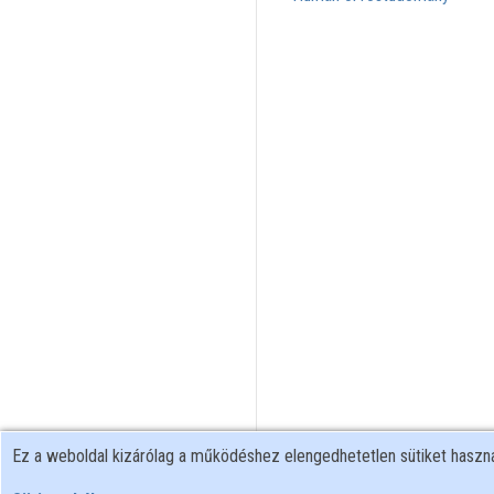
Ez a weboldal kizárólag a működéshez elengedhetetlen sütiket hasz