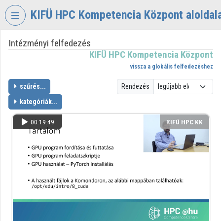
Fejléc kihagyása
Menü kihagyása
Tartalom kihagyása
KIFÜ HPC Kompetencia Központ aloldal
Intézményi felfedezés
VIDEO
TORIUM
KIFÜ HPC Kompetencia Központ
vissza a globális felfedezéshez
KIFÜ
HPC
szűrés...
Rendezés
KOMPETENCIA
kategóriák...
KÖZPONT
00:19:49
KIFÜ HPC KK
Intézményi kezdőlap
Bejelentkezés
Intézményi felfedezés
Kategóriák
Intézményi listák