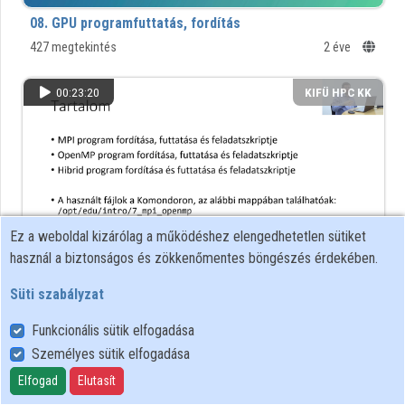
Intézmények
08. GPU programfuttatás, fordítás
427 megtekintés
2 éve
Közreműködők
00:23:20
KIFÜ HPC KK
Ez a weboldal kizárólag a működéshez elengedhetetlen sütiket
használ a biztonságos és zökkenőmentes böngészés érdekében.
Süti szabályzat
07. MPI - OpenMP Hibrid
382 megtekintés
2 éve
Funkcionális sütik elfogadása
Személyes sütik elfogadása
00:23:37
KIFÜ HPC KK
Elfogad
Elutasít