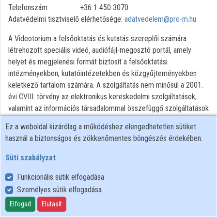
Telefonszám: +36 1 450 3070
Intézmények
Adatvédelmi tisztviselő elérhetősége:
adatvedelem@pro-m.hu
Közreműködők
A Videotorium a felsőoktatás és kutatás szereplői számára
létrehozott speciális videó, audiófájl-megosztó portál, amely
helyet és megjelenési formát biztosít a felsőoktatási
intézményekben, kutatóintézetekben és közgyűjteményekben
keletkező tartalom számára. A szolgáltatás nem minősül a 2001.
évi CVIII. törvény az elektronikus kereskedelmi szolgáltatások,
valamint az információs társadalommal összefüggő szolgáltatások
egyes kérdéseiről szóló törvény szerinti videómegosztóplatform-
Ez a weboldal kizárólag a működéshez elengedhetetlen sütiket
szolgáltatásnak.
használ a biztonságos és zökkenőmentes böngészés érdekében.
A szolgáltatás nyújtására a PRO-M ZRT. az intézmény
kezdeményezésére szolgáltatási szerződést köt, az intézmények
Süti szabályzat
pedig kijelölik az intézmény nevében tartalom feltöltésére
Funkcionális sütik elfogadása
jogosultak körét.
Személyes sütik elfogadása
A videotorium.hu oldal mindenki számára elérhető, a tartalmakhoz
Elfogad
Elutasít
való hozzáférés azonban a feltöltők által beállított hozzáférési