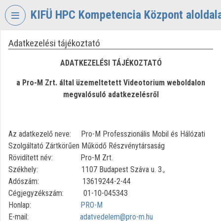
Fejléc kihagyása
Menü kihagyása
Tartalom kihagyása
KIFÜ HPC Kompetencia Központ aloldal
Adatkezelési tájékoztató
VIDEO
TORIUM
ADATKEZELÉSI TÁJÉKOZTATÓ
KIFÜ
a Pro-M Zrt. által üzemeltetett Videotorium weboldalon
HPC
KOMPETENCIA
megvalósuló adatkezelésről
KÖZPONT
Intézményi kezdőlap
Az adatkezelő neve: Pro-M Professzionális Mobil és Hálózati
Szolgáltató Zártkörűen Működő Részvénytársaság
Bejelentkezés
Rövidített név: Pro-M Zrt.
Intézményi felfedezés
Székhely: 1107 Budapest Száva u. 3.,
Adószám: 13619244-2-44
Kategóriák
Cégjegyzékszám: 01-10-045343
Honlap:
PRO-M
Intézményi listák
E-mail:
adatvedelem@pro-m.hu