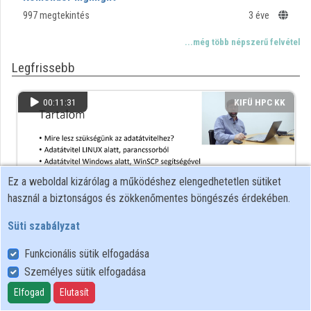
Intézmények
997 megtekintés
3 éve
Közreműködők
...még több népszerű felvétel
Legfrissebb
00:11:31
KIFÜ HPC KK
Ez a weboldal kizárólag a működéshez elengedhetetlen sütiket
használ a biztonságos és zökkenőmentes böngészés érdekében.
Süti szabályzat
Funkcionális sütik elfogadása
03. Adatok fel- és letöltése
Személyes sütik elfogadása
380 megtekintés
2 éve
Elfogad
Elutasít