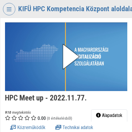
Fejléc kihagyása
Menü kihagyása
Tartalom kihagyása
KIFÜ HPC Kompetencia Központ aloldal
VIDEO
TORIUM
KIFÜ
HPC
KOMPETENCIA
KÖZPONT
Intézményi kezdőlap
Bejelentkezés
HPC Meet up - 2022.11.77.
Intézményi felfedezés
Kategóriák
910
megtekintés
Alapadatok
0.00
(0 értékelésből)
Intézményi listák
Közreműködők
Technikai adatok