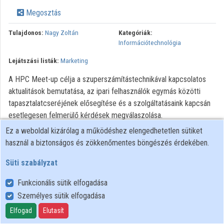
Intézmények
Megosztás
Közreműködők
Tulajdonos:
Nagy Zoltán
Kategóriák:
Információtechnológia
Lejátszási listák:
Marketing
A HPC Meet-up célja a szuperszámítástechnikával kapcsolatos
aktualitások bemutatása, az ipari felhasználók egymás közötti
tapasztalatcseréjének elősegítése és a szolgáltatásaink kapcsán
esetlegesen felmerülő kérdések megválaszolása.
Szuperszámítógéppel a versenyelőnyért
Ez a weboldal kizárólag a működéshez elengedhetetlen sütiket
használ a biztonságos és zökkenőmentes böngészés érdekében.
Süti szabályzat
Funkcionális sütik elfogadása
Személyes sütik elfogadása
Felhasználói szabályzat
Adatkezelési tájékoztató
Elfogad
Elutasít
Süti szabályzat