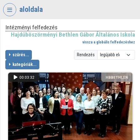
Fejléc kihagyása
Menü kihagyása
Tartalom kihagyása
aloldala
Intézményi felfedezés
VIDEO
TORIUM
Hajdúböszörményi Bethlen Gábor Általános Iskola
vissza a globális felfedezéshez
HAJDÚBÖSZÖRMÉNYI
BETHLEN
szűrés...
Rendezés
GÁBOR
kategóriák...
ÁLTALÁNOS
ISKOLA
00:03:32
HBBETHLEN
Intézményi kezdőlap
Bejelentkezés
Intézményi felfedezés
Kategóriák
Intézményi listák