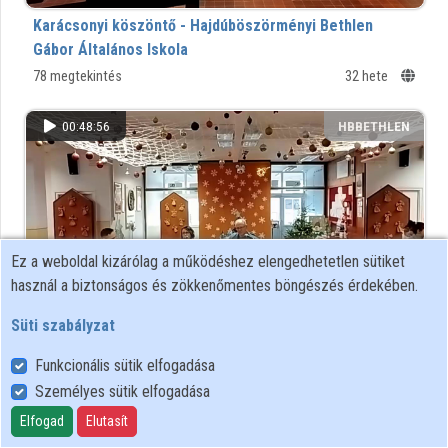
Karácsonyi köszöntő - Hajdúböszörményi Bethlen
Intézmények
Gábor Általános Iskola
78 megtekintés
32 hete
Közreműködők
00:48:56
HBBETHLEN
Ez a weboldal kizárólag a működéshez elengedhetetlen sütiket
használ a biztonságos és zökkenőmentes böngészés érdekében.
Süti szabályzat
Karácsonyi műsor 2025.
Funkcionális sütik elfogadása
72 megtekintés
32 hete
Személyes sütik elfogadása
Elfogad
Elutasít
00:15:37
HBBETHLEN