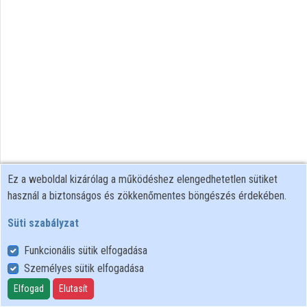
Intézmények
Közreműködők
Ez a weboldal kizárólag a működéshez elengedhetetlen sütiket
használ a biztonságos és zökkenőmentes böngészés érdekében.
Süti szabályzat
Funkcionális sütik elfogadása
Személyes sütik elfogadása
Felhasználói szabályzat
Adatkezelési tájékoztató
Elfogad
Elutasít
Süti szabályzat