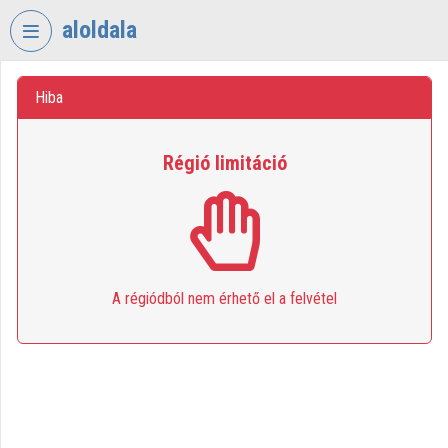
Fejléc kihagyása
Menü kihagyása
Tartalom kihagyása
aloldala
VIDEO
TORIUM
Hiba
HAJDÚBÖSZÖRMÉNYI
Régió limitáció
BETHLEN
GÁBOR
ÁLTALÁNOS
ISKOLA
Intézményi kezdőlap
A régiódból nem érhető el a felvétel
Bejelentkezés
Intézményi felfedezés
Kategóriák
Intézményi listák