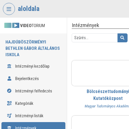
Fejléc kihagyása
Menü kihagyása
Tartalom kihagyása
aloldala
Intézmények
VIDEO
TORIUM
HAJDÚBÖSZÖRMÉNYI
BETHLEN GÁBOR ÁLTALÁNOS
ISKOLA
Intézményi kezdőlap
BTK
Bejelentkezés
Intézményi felfedezés
Bölcsészettudomány
Kutatóközpont
Kategóriák
Magyar Tudományos Akadém
Intézményi listák
dezk
Intézmények