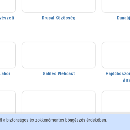
vészeti
Drupal Közösség
Dunaú
Galileo Webcast
hb
Labor
Galileo Webcast
Hajdúböször
Ált
KK
Kodály Intézet
nál a biztonságos és zökkenőmentes böngészés érdekében.
zpont
Kodály Zoltán Zenepedagógiai
Kormány
Intézet
Fejles