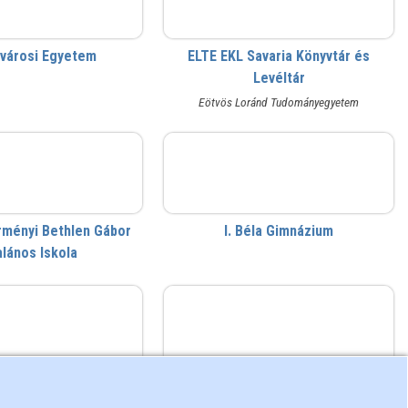
jvárosi Egyetem
ELTE EKL Savaria Könyvtár és
Levéltár
Eötvös Loránd Tudományegyetem
bethlen
I. Béla Gimnázium
ményi Bethlen Gábor
I. Béla Gimnázium
alános Iskola
KIFÜ
KSH Könyvtár
zati Informatikai
Központi Statisztikai Hivatal
ztési Ügynökség
Könyvtár