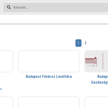
1
2
BFL
i
Budapest Főváros Levéltára
Budap
Gazdaság
ia
Drupal Közösség