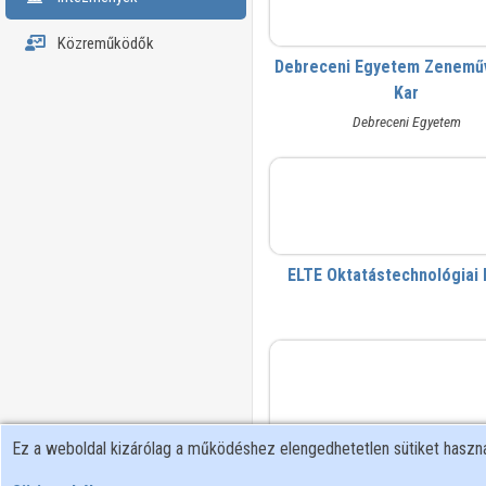
Közreműködők
Debreceni Egyetem Zenemű
Kar
Debreceni Egyetem
elte-oktel
ELTE Oktatástechnológiai 
KIFÜ HPC 
Ez a weboldal kizárólag a működéshez elengedhetetlen sütiket hasz
KIFÜ HPC Kompetencia Kö