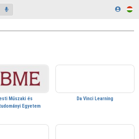
DVL
esti Műszaki és
Da Vinci Learning
tudományi Egyetem
DUE
ELTE SEK Könyvtára