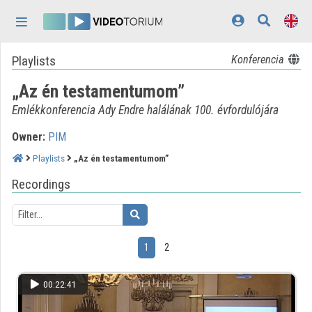
Skip header
Skip menu
Skip content
Playlists
Konferencia
Home
„Az én testamentumom”
Log In
Emlékkonferencia Ady Endre halálának 100. évfordulójára
Discovery
Owner:
PIM
Categories
Playlists
„Az én testamentumom”
Playlists
Recordings
Organizations
Contributors
1
2
Appearance:
light
00:22:41