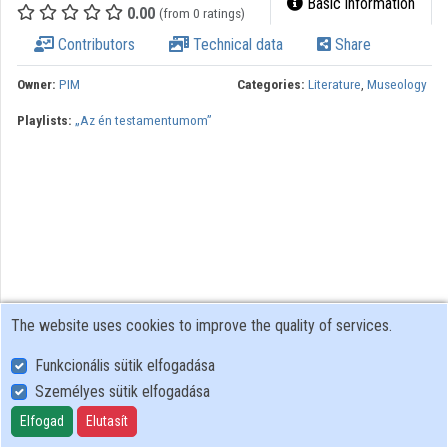
Basic information
0.00
(from 0 ratings)
Contributors
Technical data
Share
Owner:
PIM
Categories:
Literature
,
Museology
Playlists:
„Az én testamentumom”
The website uses cookies to improve the quality of services.
Funkcionális sütik elfogadása
Személyes sütik elfogadása
User Policy
Adatkezelési tájékoztató (en)
Elfogad
Elutasít
Cookie Policy