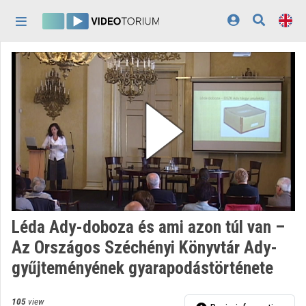
Skip header
Skip menu
Skip content
Home
Log In
Discovery
Categories
Playlists
Organizations
Léda Ady-doboza és ami azon túl van –
Contributors
Az Országos Széchényi Könyvtár Ady-
gyűjteményének gyarapodástörténete
Appearance:
light
105
view