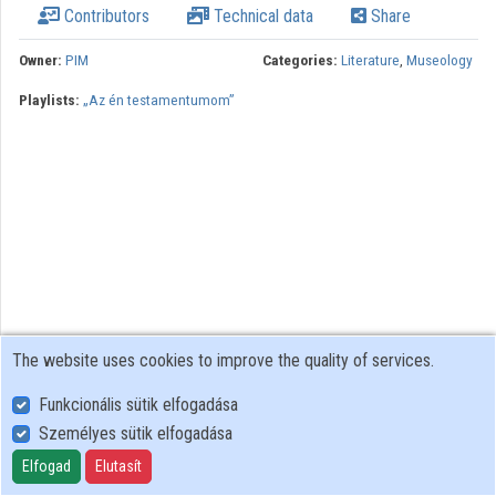
Contributors
Technical data
Share
Owner:
PIM
Categories:
Literature
,
Museology
Playlists:
„Az én testamentumom”
The website uses cookies to improve the quality of services.
Funkcionális sütik elfogadása
Személyes sütik elfogadása
User Policy
Adatkezelési tájékoztató (en)
Elfogad
Elutasít
Cookie Policy