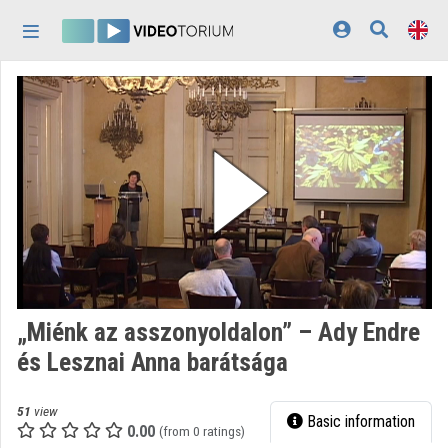
Skip header
Skip menu
Skip content
Home
Log In
Discovery
Categories
Playlists
Organizations
„Miénk az asszonyoldalon” – Ady Endre
Contributors
és Lesznai Anna barátsága
Appearance:
light
51
view
Basic information
0.00
(from 0 ratings)