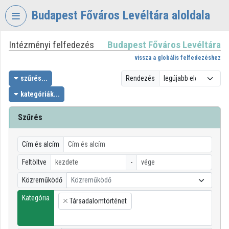
Fejléc kihagyása
Menü kihagyása
Tartalom kihagyása
Budapest Főváros Levéltára aloldala
Intézményi felfedezés
Budapest Főváros Levéltára
VIDEO
TORIUM
vissza a globális felfedezéshez
BUDAPEST
szűrés...
Rendezés
FŐVÁROS
kategóriák...
LEVÉLTÁRA
Szűrés
Intézményi kezdőlap
Bejelentkezés
Cím és alcím
Intézményi felfedezés
Feltöltve
-
Közreműködő
Közreműködő
Kategóriák
Kategória
Társadalomtörténet
Intézményi listák
×
Intézmények