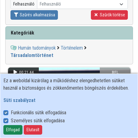
Felhasználó
Felhasználó
Közreműködők
Szűrés alkalmazása
Szűrők törlése
Kategóriák
Humán tudományok
Történelem
Társadalomtörténet
00:21:44
BFL
Ez a weboldal kizárólag a működéshez elengedhetetlen sütiket
használ a biztonságos és zökkenőmentes böngészés érdekében.
Süti szabályzat
Funkcionális sütik elfogadása
Személyes sütik elfogadása
Elfogad
Elutasít