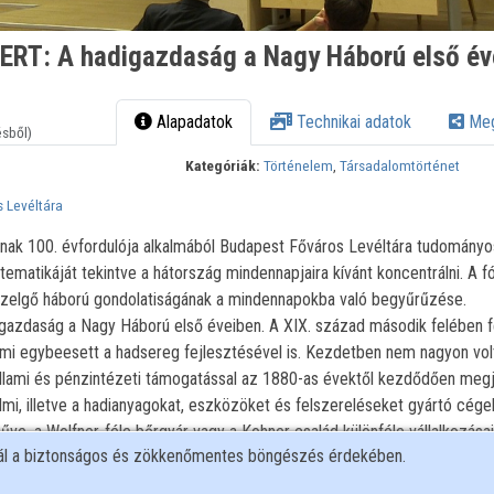
T: A hadigazdaság a Nagy Háború első év
Alapadatok
Technikai adatok
Meg
ésből)
Kategóriák:
Történelem
,
Társadalomtörténet
 Levéltára
ának 100. évfordulója alkalmából Budapest Főváros Levéltára tudományo
tematikáját tekintve a hátország mindennapjaira kívánt koncentrálni. A 
 közelgő háború gondolatiságának a mindennapokba való begyűrűzése.
daság a Nagy Háború első éveiben. A XIX. század második felében fe
mi egybeesett a hadsereg fejlesztésével is. Kezdetben nem nagyon vol
llami és pénzintézeti támogatással az 1880-as évektől kezdődően megj
mi, illetve a hadianyagokat, eszközöket és felszereléseket gyártó cége
e, a Wolfner-féle bőrgyár vagy a Kohner család különféle vállalkozásai
nál a biztonságos és zökkenőmentes böngészés érdekében.
 szerepet játszott a hátországban működő gazdaság, ami nagyban befol
ezdődően a békegazdaságról hadigazdálkodásra áttérő vállalkozások az 