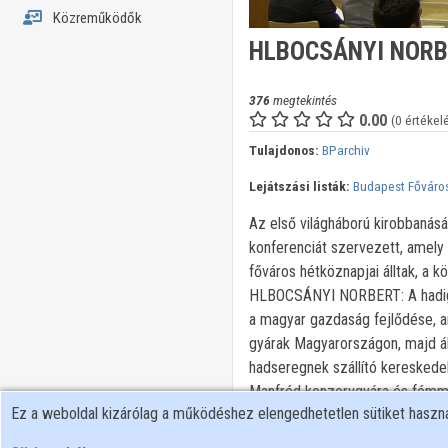
Közreműködők
HLBOCSÁNYI NORBER
376
megtekintés
0.00
(0 értékel
Tulajdonos:
BParchiv
Lejátszási listák:
Budapest Főváros
Az első világháború kirobbanás
konferenciát szervezett, amely 
főváros hétköznapjai álltak, a
HLBOCSÁNYI NORBERT: A hadigaz
a magyar gazdaság fejlődése, a
gyárak Magyarországon, majd á
hadseregnek szállító kereskedel
Manfréd konzervgyára és fémműv
Ez a weboldal kizárólag a működéshez elengedhetetlen sütiket hasz
Nagy Háború legelejétől fontos
annak menetét. 1914 nyarától k