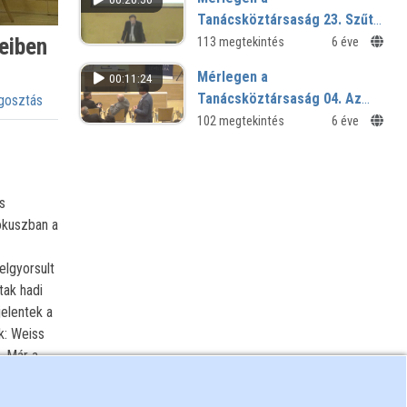
Tanácsköztársaság 23. Szűts
István Gergely előadása
eiben
113 megtekintés
6 éve
Mérlegen a
00:11:24
Tanácsköztársaság 04. Az
osztás
első szekciót követő vita
102 megtekintés
6 éve
s
fókuszban a
lgyorsult
tak hadi
elentek a
k: Weiss
. Már a
yásolta
állami és