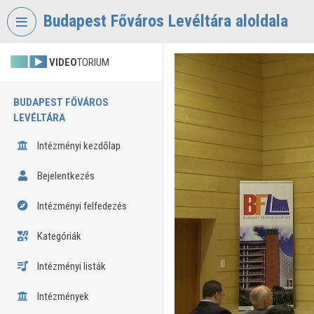
Fejléc kihagyása
Menü kihagyása
Tartalom kihagyása
Budapest Főváros Levéltára aloldala
VIDEO
TORIUM
BUDAPEST FŐVÁROS
LEVÉLTÁRA
Intézményi kezdőlap
Bejelentkezés
Intézményi felfedezés
Kategóriák
Intézményi listák
Intézmények