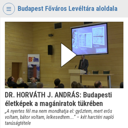
Fejléc kihagyása
Menü kihagyása
Tartalom kihagyása
Budapest Főváros Levéltára aloldala
VIDEO
TORIUM
BUDAPEST
FŐVÁROS
LEVÉLTÁRA
Intézményi kezdőlap
Bejelentkezés
Intézményi felfedezés
DR. HORVÁTH J. ANDRÁS: Budapesti
életképek a magániratok tükrében
Kategóriák
„A nyertes fél ma nem mondhatja el: győztem, mert erős
Intézményi listák
voltam, bátor voltam, lelkesedtem...” – két harctéri napló
tanúságtétele
Intézmények