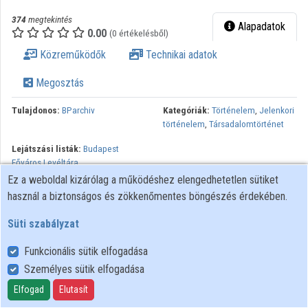
374
megtekintés
Alapadatok
Közreműködők
0.00
(0 értékelésből)
Közreműködők
Technikai adatok
Megosztás
Tulajdonos:
BParchiv
Kategóriák:
Történelem
,
Jelenkori
történelem
,
Társadalomtörténet
Lejátszási listák:
Budapest
Főváros Levéltára
Ez a weboldal kizárólag a működéshez elengedhetetlen sütiket
Az első világháború kirobbanásának 100. évfordulója alkalmából
használ a biztonságos és zökkenőmentes böngészés érdekében.
Budapest Főváros Levéltára tudományos konferenciát szervezett,
amely tematikáját tekintve a hátország mindennapjaira kívánt
Süti szabályzat
koncentrálni. A fókuszban a főváros hétköznapjai álltak, a közelgő
Funkcionális sütik elfogadása
háború gondolatiságának a mindennapokba való begyűrűzése. DR.
Személyes sütik elfogadása
HORVÁTH J. ANDRÁS: Budapesti életképek a magániratok
tükrében: „A nyertes fél ma nem mondhatja el: győztem, mert
Elfogad
Elutasít
erős voltam, bátor voltam, lelkesedtem...” – két harctéri napló