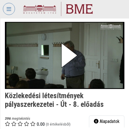
Fejléc kihagyása
Menü kihagyása
Tartalom kihagyása
VIDEO
TORIUM
BUDAPESTI
MŰSZAKI
ÉS
GAZDASÁGTUDOMÁNYI
EGYETEM
Intézményi kezdőlap
Bejelentkezés
Közlekedési létesítmények
pályaszerkezetei - Út - 8. előadás
Intézményi felfedezés
Kategóriák
396
megtekintés
Alapadatok
0.00
(0 értékelésből)
Intézményi listák