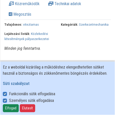
Közreműködők
Technikai adatok
Intézmények
Megosztás
Közreműködők
Tulajdonos:
viteztamas
Kategóriák:
Szerkezetmechanika
Lejátszási listák:
Közlekedési
létesítmények pályaszerkezetei
Minden jog fenntartva.
Ez a weboldal kizárólag a működéshez elengedhetetlen sütiket
használ a biztonságos és zökkenőmentes böngészés érdekében.
Süti szabályzat
Funkcionális sütik elfogadása
Személyes sütik elfogadása
Felhasználói szabályzat
Adatkezelési tájékoztató
Elfogad
Elutasít
Süti szabályzat