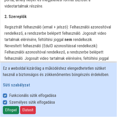
videotartalmak részére.
Intézmények
2. Szereplők
Közreműködők
Regisztrált felhasználó (email + jelszó): Felhasználói azonosítóval
rendelkező, a rendszerbe belépett felhasználó. Jogosult video
tartalmak elérésére, feltöltési joggal
nem
rendelkezik.
Nevesített felhasználó (EduID azonosítással rendelkezik):
Felhasználói azonosítóval rendelkező, a rendszerbe belépett
felhasználó. Jogosult video tartalmak elérésére, feltöltési joggal
rendelkezik.
Ez a weboldal kizárólag a működéshez elengedhetetlen sütiket
Vendég látogató: Felhasználói azonosítóval nem rendelkező
használ a biztonságos és zökkenőmentes böngészés érdekében.
személy. Csak a publikus tartalmak elérésére jogosult, feltöltési
joga nincs.
Süti szabályzat
(a továbbiakban az előző három kategória együttesen vagy külön-
Funkcionális sütik elfogadása
külön: Felhasználó)
Harmadik fél: Olyan személy, aki a feltöltött felvételen szerepel,
Személyes sütik elfogadása
vagy valamely jogát (pl.: szerzői jog, személyiségi jogok,
Elfogad
Elutasít
szomszédos jogok) érinti a feltöltött tartalom, vagy a Regisztrált