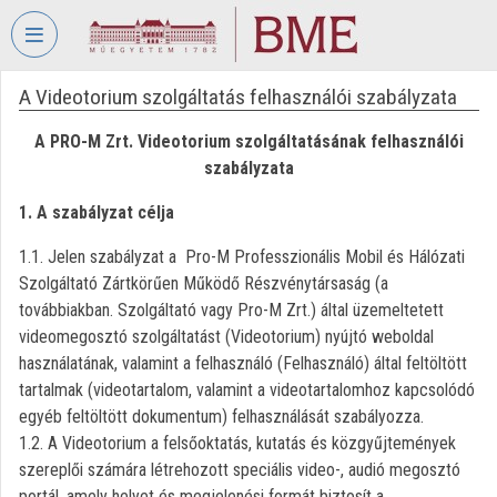
Fejléc kihagyása
Menü kihagyása
Tartalom kihagyása
A Videotorium szolgáltatás felhasználói szabályzata
VIDEO
TORIUM
A PRO-M Zrt. Videotorium szolgáltatásának felhasználói
BUDAPESTI
szabályzata
MŰSZAKI
ÉS
1. A szabályzat célja
GAZDASÁGTUDOMÁNYI
1.1. Jelen szabályzat a Pro-M Professzionális Mobil és Hálózati
EGYETEM
Szolgáltató Zártkörűen Működő Részvénytársaság (a
Intézményi kezdőlap
továbbiakban. Szolgáltató vagy Pro-M Zrt.) által üzemeltetett
videomegosztó szolgáltatást (Videotorium) nyújtó weboldal
Bejelentkezés
használatának, valamint a felhasználó (Felhasználó) által feltöltött
tartalmak (videotartalom, valamint a videotartalomhoz kapcsolódó
Intézményi felfedezés
egyéb feltöltött dokumentum) felhasználását szabályozza.
1.2. A Videotorium a felsőoktatás, kutatás és közgyűjtemények
Kategóriák
szereplői számára létrehozott speciális video-, audió megosztó
Intézményi listák
portál, amely helyet és megjelenési formát biztosít a