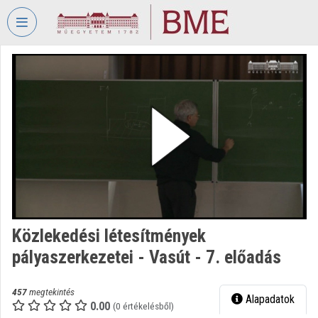
Fejléc kihagyása
Menü kihagyása
Tartalom kihagyása
VIDEO
TORIUM
BUDAPESTI
MŰSZAKI
ÉS
GAZDASÁGTUDOMÁNYI
EGYETEM
Intézményi kezdőlap
Bejelentkezés
Közlekedési létesítmények
pályaszerkezetei - Vasút - 7. előadás
Intézményi felfedezés
Kategóriák
457
megtekintés
Alapadatok
0.00
(0 értékelésből)
Intézményi listák