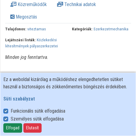
Közreműködők
Technikai adatok
Intézmények
Megosztás
Közreműködők
Tulajdonos:
viteztamas
Kategóriák:
Szerkezetmechanika
Lejátszási listák:
Közlekedési
létesítmények pályaszerkezetei
Minden jog fenntartva.
Ez a weboldal kizárólag a működéshez elengedhetetlen sütiket
használ a biztonságos és zökkenőmentes böngészés érdekében.
Süti szabályzat
Funkcionális sütik elfogadása
Személyes sütik elfogadása
Felhasználói szabályzat
Adatkezelési tájékoztató
Elfogad
Elutasít
Süti szabályzat