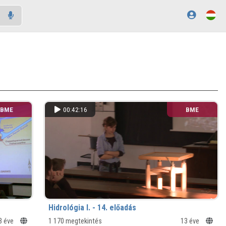
BME
00:42:16
BME
Hidrológia I. - 14. előadás
3 éve
1 170 megtekintés
13 éve