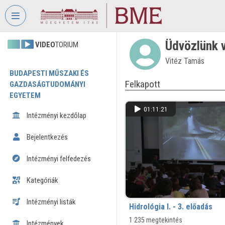
Fejléc kihagyása
Menü kihagyása
Tartalom kihagyása
Üdvözlünk v
VIDEO
TORIUM
Vitéz Tamás
BUDAPESTI MŰSZAKI ÉS
Felkapott
GAZDASÁGTUDOMÁNYI
EGYETEM
01:11:21
Intézményi kezdőlap
Bejelentkezés
Intézményi felfedezés
Kategóriák
Intézményi listák
Hidrológia I. - 3. előadás
1 235 megtekintés
Intézmények