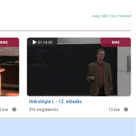
...még több friss felvétel
BME
01:14:05
BME
Hidrológia I. - 12. előadás
3 éve
916 megtekintés
13 éve
...még több friss felvétel