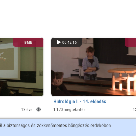
BME
00:42:16
Hidrológia I. - 14. előadás
13 éve
1 170 megtekintés
1
nál a biztonságos és zökkenőmentes böngészés érdekében.