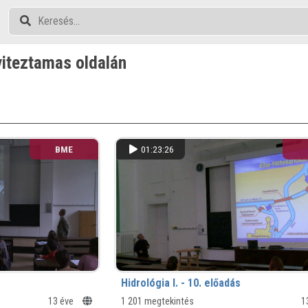
iteztamas oldalán
BME
01:23:26
Hidrológia I. - 10. előadás
13 éve
1 201 megtekintés
1