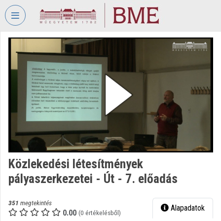
Fejléc kihagyása
Menü kihagyása
Tartalom kihagyása
VIDEO
TORIUM
BUDAPESTI
MŰSZAKI
ÉS
GAZDASÁGTUDOMÁNYI
EGYETEM
Intézményi kezdőlap
Bejelentkezés
Közlekedési létesítmények
pályaszerkezetei - Út - 7. előadás
Intézményi felfedezés
Kategóriák
351
megtekintés
Alapadatok
0.00
(0 értékelésből)
Intézményi listák