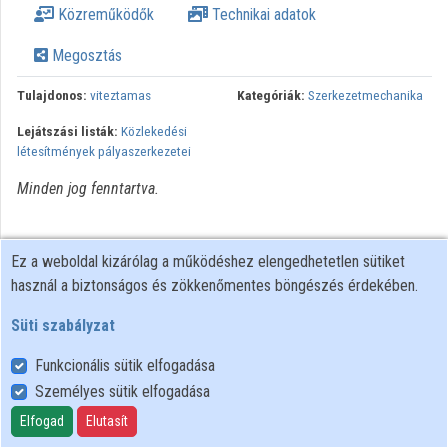
Közreműködők
Technikai adatok
Intézmények
Megosztás
Közreműködők
Tulajdonos:
viteztamas
Kategóriák:
Szerkezetmechanika
Lejátszási listák:
Közlekedési
létesítmények pályaszerkezetei
Minden jog fenntartva.
Ez a weboldal kizárólag a működéshez elengedhetetlen sütiket
használ a biztonságos és zökkenőmentes böngészés érdekében.
Süti szabályzat
Funkcionális sütik elfogadása
Személyes sütik elfogadása
Felhasználói szabályzat
Adatkezelési tájékoztató
Elfogad
Elutasít
Süti szabályzat