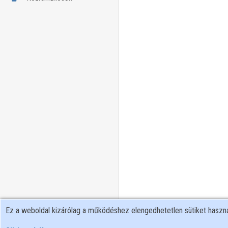
Ez a weboldal kizárólag a működéshez elengedhetetlen sütiket hasz