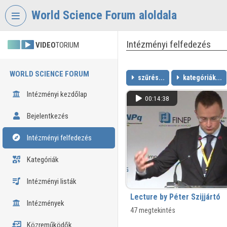
Fejléc kihagyása
Menü kihagyása
Tartalom kihagyása
World Science Forum aloldala
Intézményi felfedezés
VIDEO
TORIUM
WORLD SCIENCE FORUM
szűrés...
kategóriák...
Intézményi kezdőlap
00:14:38
Bejelentkezés
Intézményi felfedezés
Kategóriák
Intézményi listák
Lecture by Péter Szijjártó
Intézmények
47 megtekintés
Közreműködők