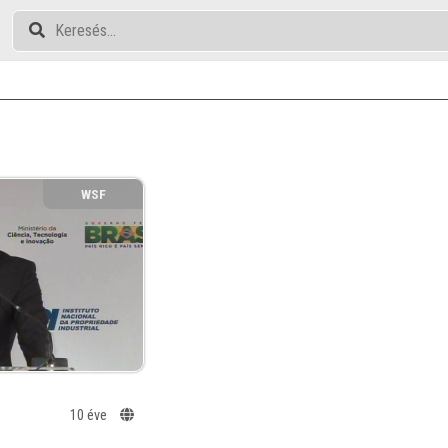
WSF
10 éve