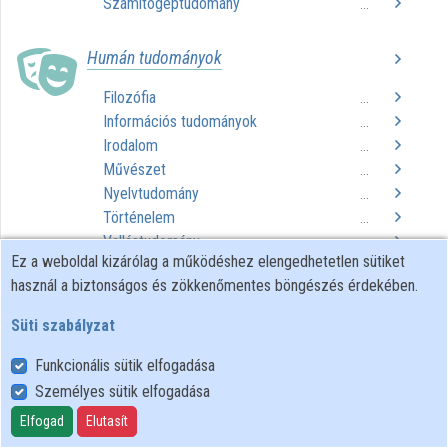
Számítógéptudomány
...
Közreműködők
Humán tudományok
Filozófia
...
Információs tudományok
...
Irodalom
...
Művészet
...
Nyelvtudomány
...
Történelem
...
Vallástudomány
...
Ez a weboldal kizárólag a működéshez elengedhetetlen sütiket
használ a biztonságos és zökkenőmentes böngészés érdekében.
Műszaki tudományok
Süti szabályzat
Építészet
...
Mérnöki tudományok
...
Funkcionális sütik elfogadása
Technológiai eljárások
...
Személyes sütik elfogadása
Elfogad
Elutasít
Társadalomtudományok