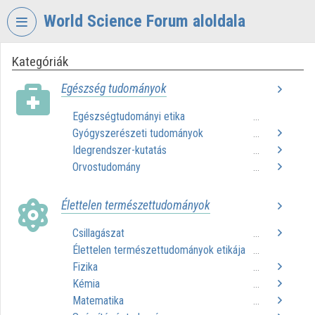
Fejléc kihagyása
Menü kihagyása
Tartalom kihagyása
World Science Forum aloldala
Kategóriák
VIDEO
TORIUM
Egészség tudományok
WORLD
Egészségtudományi etika
...
SCIENCE
Gyógyszerészeti tudományok
FORUM
...
Idegrendszer-kutatás
...
Intézményi kezdőlap
Orvostudomány
...
Bejelentkezés
Élettelen természettudományok
Intézményi felfedezés
Csillagászat
...
Élettelen természettudományok etikája
...
Kategóriák
Fizika
...
Intézményi listák
Kémia
...
Matematika
...
Intézmények