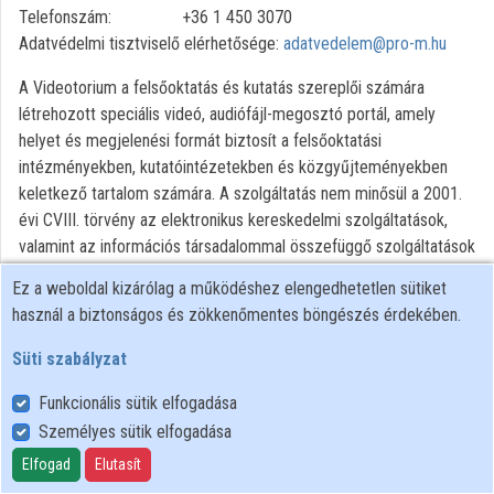
Telefonszám: +36 1 450 3070
Adatvédelmi tisztviselő elérhetősége:
adatvedelem@pro-m.hu
Közreműködők
A Videotorium a felsőoktatás és kutatás szereplői számára
létrehozott speciális videó, audiófájl-megosztó portál, amely
helyet és megjelenési formát biztosít a felsőoktatási
intézményekben, kutatóintézetekben és közgyűjteményekben
keletkező tartalom számára. A szolgáltatás nem minősül a 2001.
évi CVIII. törvény az elektronikus kereskedelmi szolgáltatások,
valamint az információs társadalommal összefüggő szolgáltatások
egyes kérdéseiről szóló törvény szerinti videómegosztóplatform-
Ez a weboldal kizárólag a működéshez elengedhetetlen sütiket
szolgáltatásnak.
használ a biztonságos és zökkenőmentes böngészés érdekében.
A szolgáltatás nyújtására a PRO-M ZRT. az intézmény
kezdeményezésére szolgáltatási szerződést köt, az intézmények
Süti szabályzat
pedig kijelölik az intézmény nevében tartalom feltöltésére
Funkcionális sütik elfogadása
jogosultak körét.
Személyes sütik elfogadása
A videotorium.hu oldal mindenki számára elérhető, a tartalmakhoz
Elfogad
Elutasít
való hozzáférés azonban a feltöltők által beállított hozzáférési