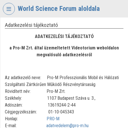
Fejléc kihagyása
Menü kihagyása
Tartalom kihagyása
World Science Forum aloldala
Adatkezelési tájékoztató
VIDEO
TORIUM
ADATKEZELÉSI TÁJÉKOZTATÓ
WORLD
a Pro-M Zrt. által üzemeltetett Videotorium weboldalon
SCIENCE
FORUM
megvalósuló adatkezelésről
Intézményi kezdőlap
Az adatkezelő neve: Pro-M Professzionális Mobil és Hálózati
Bejelentkezés
Szolgáltató Zártkörűen Működő Részvénytársaság
Intézményi felfedezés
Rövidített név: Pro-M Zrt.
Székhely: 1107 Budapest Száva u. 3.,
Kategóriák
Adószám: 13619244-2-44
Cégjegyzékszám: 01-10-045343
Intézményi listák
Honlap:
PRO-M
E-mail:
adatvedelem@pro-m.hu
Intézmények