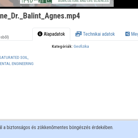
ne_Dr._Balint_Agnes.mp4
Alapadatok
Technikai adatok
Meg
ésből)
Kategóriák:
Geofizika
SATURATED SOIL,
NTAL ENGINEERING
nál a biztonságos és zökkenőmentes böngészés érdekében.