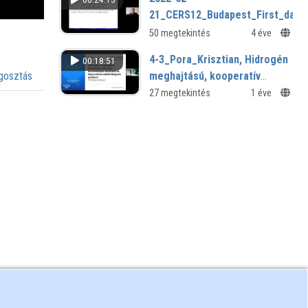
21_CERS12_Budapest_First_day_
50 megtekintés
4 éve
4-3_Pora_Krisztian, Hidrogén
00:18:51
meghajtású, kooperatív
osztás
autonóm távérzékelési
27 megtekintés
1 éve
eszközök és kapcsolódó
adatfeldolgozó platform.mp4