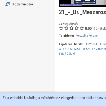
Közreműködők
21_-_Dr._Meszaros
13
megtekintés
0.00
(0 értékel
Tulajdonos:
Voczelka Ferenc
Lejátszási listák:
HAS200- 4TH UN
GRANULAR MATTER AND ENVIRONME
SYMPOSIUM
Ez a weboldal kizárólag a működéshez elengedhetetlen sütiket hasz