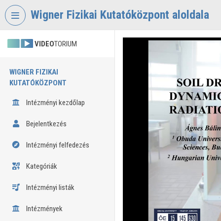
Fejléc kihagyása
Menü kihagyása
Tartalom kihagyása
Wigner Fizikai Kutatóközpont aloldala
VIDEO
TORIUM
WIGNER FIZIKAI
KUTATÓKÖZPONT
Intézményi kezdőlap
Bejelentkezés
Intézményi felfedezés
Kategóriák
Intézményi listák
Intézmények