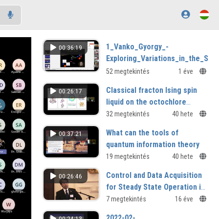
1_Vanko_Gyorgy_-
00:36:19
Exploring_Variations_in_the_Spi
52 megtekintés
1 éve
Classical fracton Ising spin
00:26:17
liquid on the octochlore
lattice, Judit Romhányi
32 megtekintés
40 hete
(University of California,
What can the tools of
00:37:21
Irvine, USA)
quantum information theory
teach us about quantum
19 megtekintés
40 hete
magnets?
Control and Data Acquisition
00:26:46
Nic Shannon (Okinawa Institute of
for Steady State Operation in
Science and Technology, Japan)
LHD
7 megtekintés
16 éve
2022-02-
00:24:13