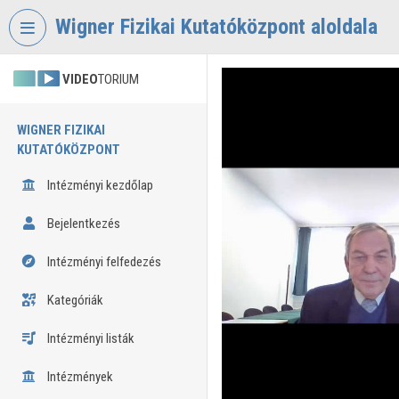
Fejléc kihagyása
Menü kihagyása
Tartalom kihagyása
Wigner Fizikai Kutatóközpont aloldala
VIDEO
TORIUM
WIGNER FIZIKAI
KUTATÓKÖZPONT
Intézményi kezdőlap
Bejelentkezés
Intézményi felfedezés
Kategóriák
Intézményi listák
Intézmények