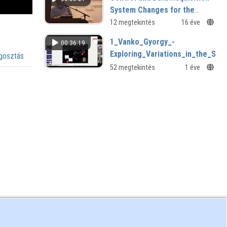
kollégánk, Gucsik Arnold
System Changes for the
JETEnhanced Performance
12 megtekintés
16 éve
Programme
1_Vanko_Gyorgy_-
00:36:19
Exploring_Variations_in_the_Spi
osztás
52 megtekintés
1 éve