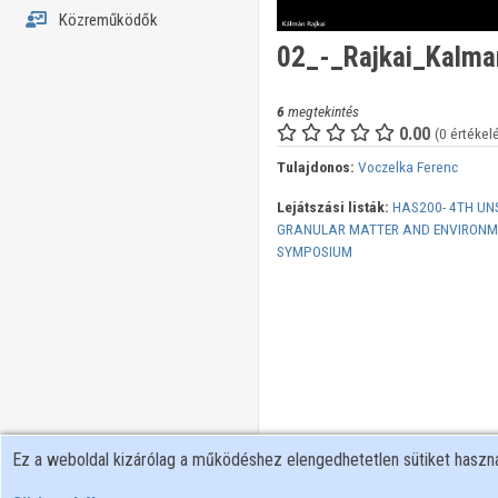
Közreműködők
02_-_Rajkai_Kalm
6
megtekintés
0.00
(0 értékel
Tulajdonos:
Voczelka Ferenc
Lejátszási listák:
HAS200- 4TH UN
GRANULAR MATTER AND ENVIRONME
SYMPOSIUM
Ez a weboldal kizárólag a működéshez elengedhetetlen sütiket hasz