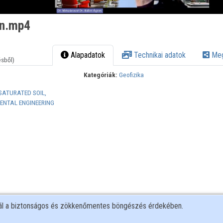
an.mp4
Alapadatok
Technikai adatok
Meg
ésből)
Kategóriák:
Geofizika
SATURATED SOIL,
NTAL ENGINEERING
nál a biztonságos és zökkenőmentes böngészés érdekében.