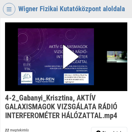
Fejléc kihagyása
Menü kihagyása
Tartalom kihagyása
Wigner Fizikai Kutatóközpont aloldala
VIDEO
TORIUM
WIGNER
FIZIKAI
KUTATÓKÖZPONT
Intézményi kezdőlap
Bejelentkezés
Intézményi felfedezés
4-2_Gabanyi_Krisztina, AKTÍV
GALAXISMAGOK VIZSGÁLATA RÁDIÓ
Kategóriák
INTERFEROMÉTER HÁLÓZATTAL.mp4
Intézményi listák
22
megtekintés
Intézmények