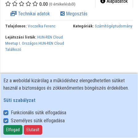
Alapadatok
0.00
(0 értékelésből)
Közreműködők
Technikai adatok
Megosztás
Tulajdonos:
Voczelka Ferenc
Kategóriák:
Számítógéptudomány
Lejátszási listák:
HUN-REN Cloud
Meetup I. Országos HUN-REN Cloud
Találkozó
Ez a weboldal kizárólag a működéshez elengedhetetlen sütiket
használ a biztonságos és zökkenőmentes böngészés érdekében.
Süti szabályzat
Funkcionális sütik elfogadása
Személyes sütik elfogadása
Felhasználói szabályzat
Adatkezelési tájékoztató
Elfogad
Elutasít
Süti szabályzat