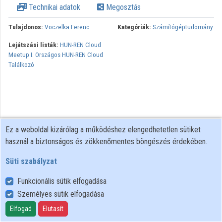
Technikai adatok
Megosztás
Közreműködők
Tulajdonos:
Voczelka Ferenc
Kategóriák:
Számítógéptudomány
Lejátszási listák:
HUN-REN Cloud
Meetup I. Országos HUN-REN Cloud
Találkozó
Ez a weboldal kizárólag a működéshez elengedhetetlen sütiket
használ a biztonságos és zökkenőmentes böngészés érdekében.
Süti szabályzat
Funkcionális sütik elfogadása
Személyes sütik elfogadása
Felhasználói szabályzat
Adatkezelési tájékoztató
Elfogad
Elutasít
Süti szabályzat