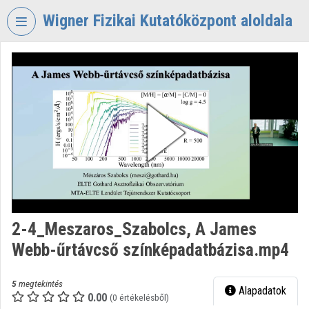
Fejléc kihagyása
Menü kihagyása
Tartalom kihagyása
Wigner Fizikai Kutatóközpont aloldala
VIDEO
TORIUM
WIGNER
FIZIKAI
KUTATÓKÖZPONT
Intézményi kezdőlap
Bejelentkezés
Intézményi felfedezés
2-4_Meszaros_Szabolcs, A James
Webb-űrtávcső színképadatbázisa.mp4
Kategóriák
Intézményi listák
5
megtekintés
Alapadatok
0.00
(0 értékelésből)
Intézmények