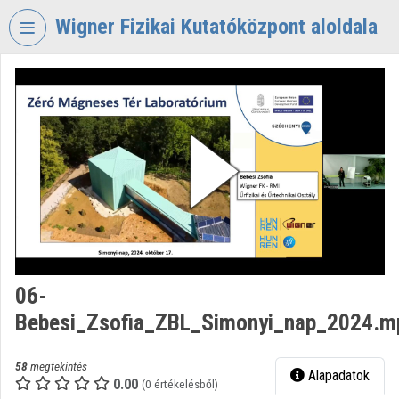
Fejléc kihagyása
Menü kihagyása
Tartalom kihagyása
Wigner Fizikai Kutatóközpont aloldala
VIDEO
TORIUM
WIGNER
FIZIKAI
KUTATÓKÖZPONT
Intézményi kezdőlap
Bejelentkezés
Intézményi felfedezés
06-
Bebesi_Zsofia_ZBL_Simonyi_nap_2024.m
Kategóriák
Intézményi listák
58
megtekintés
Alapadatok
0.00
(0 értékelésből)
Intézmények