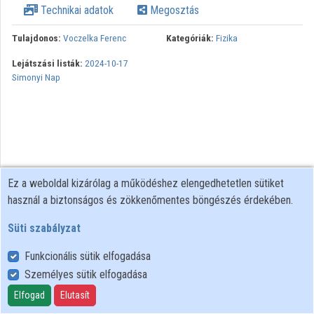
Technikai adatok
Megosztás
Közreműködők
Tulajdonos:
Voczelka Ferenc
Kategóriák:
Fizika
Lejátszási listák:
2024-10-17
Simonyi Nap
Ez a weboldal kizárólag a működéshez elengedhetetlen sütiket
használ a biztonságos és zökkenőmentes böngészés érdekében.
Süti szabályzat
Funkcionális sütik elfogadása
Személyes sütik elfogadása
Felhasználói szabályzat
Adatkezelési tájékoztató
Elfogad
Elutasít
Süti szabályzat