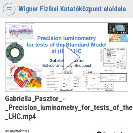
Fejléc kihagyása
Menü kihagyása
Tartalom kihagyása
Wigner Fizikai Kutatóközpont aloldala
VIDEO
TORIUM
WIGNER
FIZIKAI
KUTATÓKÖZPONT
Intézményi kezdőlap
Bejelentkezés
Intézményi felfedezés
Gabriella_Pasztor_-
_Precision_luminometry_for_tests_of_th
Kategóriák
_LHC.mp4
Intézményi listák
32
megtekintés
Intézmények