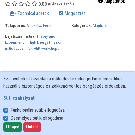
Alapadatok
0.00
(0 értékelésből)
Közreműködők
Technikai adatok
Megosztás
Tulajdonos:
Voczelka Ferenc
Kategóriák:
Magfizika
Lejátszási listák:
Theory and
Experiment in High Energy Physics
in Budapest i- V4-HEP workshops
Ez a weboldal kizárólag a működéshez elengedhetetlen sütiket
használ a biztonságos és zökkenőmentes böngészés érdekében.
Süti szabályzat
Funkcionális sütik elfogadása
Személyes sütik elfogadása
Felhasználói szabályzat
Adatkezelési tájékoztató
Elfogad
Elutasít
Süti szabályzat