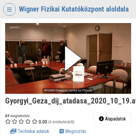
Fejléc kihagyása
Menü kihagyása
Tartalom kihagyása
Wigner Fizikai Kutatóközpont aloldala
VIDEO
TORIUM
WIGNER
FIZIKAI
KUTATÓKÖZPONT
Intézményi kezdőlap
Bejelentkezés
Intézményi felfedezés
Gyorgyi_Geza_dij_atadasa_2020_10_19.a
Kategóriák
83
megtekintés
Alapadatok
0.00
Intézményi listák
(0 értékelésből)
Technikai adatok
Megosztás
Intézmények