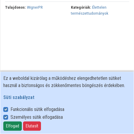
Tulajdonos:
WignerPR
Kategóriák:
Élettelen
Közreműködők
természettudományok
Ez a weboldal kizárólag a működéshez elengedhetetlen sütiket
használ a biztonságos és zökkenőmentes böngészés érdekében.
Süti szabályzat
Funkcionális sütik elfogadása
Személyes sütik elfogadása
Felhasználói szabályzat
Adatkezelési tájékoztató
Elfogad
Elutasít
Süti szabályzat