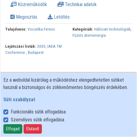
Közreműködők
Technikai adatok
Közreműködők
Megosztás
Letöltés
Tulajdonos:
Voczelka Ferenc
Kategóriák:
Hálózati technológiák
,
Fúziós atomenergia
Lejátszási listák:
2005, IAEA TM
Conference , Budapest
Ez a weboldal kizárólag a működéshez elengedhetetlen sütiket
használ a biztonságos és zökkenőmentes böngészés érdekében.
Süti szabályzat
Funkcionális sütik elfogadása
Személyes sütik elfogadása
Felhasználói szabályzat
Adatkezelési tájékoztató
Elfogad
Elutasít
Süti szabályzat