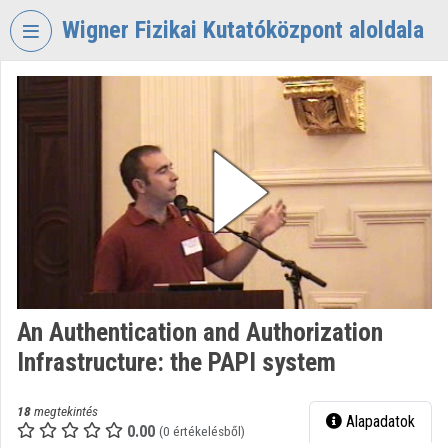
Fejléc kihagyása
Menü kihagyása
Tartalom kihagyása
Wigner Fizikai Kutatóközpont aloldala
VIDEO
TORIUM
WIGNER
FIZIKAI
KUTATÓKÖZPONT
Intézményi kezdőlap
Bejelentkezés
Intézményi felfedezés
An Authentication and Authorization
Infrastructure: the PAPI system
Kategóriák
Intézményi listák
18
megtekintés
Alapadatok
0.00
(0 értékelésből)
Intézmények