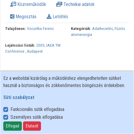
Közreműködők
Technikai adatok
Közreműködők
Megosztás
Letöltés
Tulajdonos:
Voczelka Ferenc
Kategóriák:
Adatkezelés
,
Fúziós
atomenergia
Lejátszási listák:
2005, IAEA TM
Conference , Budapest
Ez a weboldal kizárólag a működéshez elengedhetetlen sütiket
használ a biztonságos és zökkenőmentes böngészés érdekében.
Süti szabályzat
Funkcionális sütik elfogadása
Személyes sütik elfogadása
Felhasználói szabályzat
Adatkezelési tájékoztató
Elfogad
Elutasít
Süti szabályzat