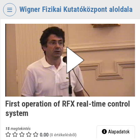
Fejléc kihagyása
Menü kihagyása
Tartalom kihagyása
Wigner Fizikai Kutatóközpont aloldala
VIDEO
TORIUM
WIGNER
FIZIKAI
KUTATÓKÖZPONT
Intézményi kezdőlap
Bejelentkezés
Intézményi felfedezés
First operation of RFX real-time control
system
Kategóriák
Intézményi listák
15
megtekintés
Alapadatok
0.00
(0 értékelésből)
Intézmények