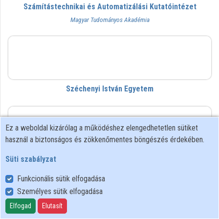
Számítástechnikai és Automatizálási Kutatóintézet
Közreműködők
Magyar Tudományos Akadémia
SZE
Széchenyi István Egyetem
szrszg
Ez a weboldal kizárólag a működéshez elengedhetetlen sütiket
használ a biztonságos és zökkenőmentes böngészés érdekében.
Süti szabályzat
Szegedi Rendészeti Szakgimnázium
Funkcionális sütik elfogadása
Személyes sütik elfogadása
SZTE KK
Elfogad
Elutasít