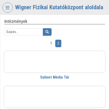
Fejléc kihagyása
Menü kihagyása
Tartalom kihagyása
Wigner Fizikai Kutatóközpont aloldala
Intézmények
VIDEO
TORIUM
WIGNER
FIZIKAI
1
2
KUTATÓKÖZPONT
Intézményi kezdőlap
Sulinet Média Tár
Bejelentkezés
Intézményi felfedezés
Sulinet Média Tár
Kategóriák
SZTAKI
Intézményi listák
Intézmények